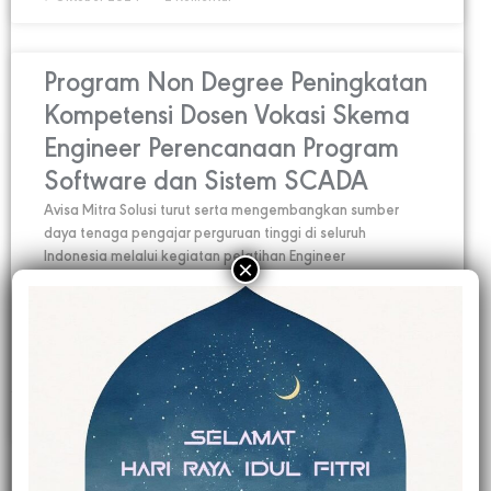
Program Non Degree Peningkatan
Kompetensi Dosen Vokasi Skema
Engineer Perencanaan Program
Software dan Sistem SCADA
Avisa Mitra Solusi turut serta mengembangkan sumber
daya tenaga pengajar perguruan tinggi di seluruh
Indonesia melalui kegiatan pelatihan Engineer
×
Perencanaan Program Software dan Sistem SCADA yang
diikuti oleh 16 peserta dari Batam, Manado, Padang,
Medan, Surabaya, Jakarta, dll. Pelatihan tersebut
dilaksanakan di Politeknik Negeri Bali,
READ MORE »
28 Februari 2024
70 Komentar